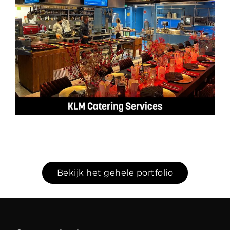
Design portfolio
marketingcommunicatie
(wijzig: titel-link-
titel&tekst-mockup-
beeldslider-
portfoliotags-
uitgelichteafbeelding)
Marketingcommunicatie
Bekijk het gehele portfolio