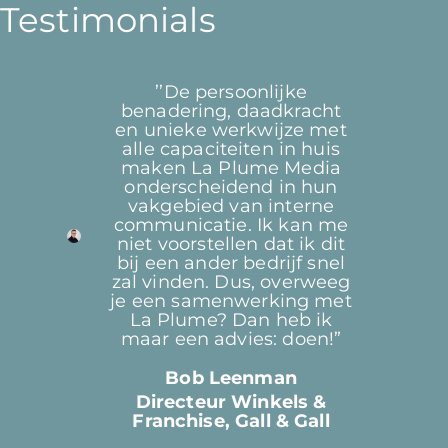
Testimonials
’’De persoonlijke
“L
benadering, daadkracht
de
en unieke werkwijze met
de
alle capaciteiten in huis
maken La Plume Media
u
onderscheidend in hun
R
vakgebied van interne
communicatie. Ik kan me
in
niet voorstellen dat ik dit
bij een ander bedrijf snel
(g
zal vinden. Dus, overweeg
je een samenwerking met
br
La Plume? Dan heb ik
s
maar een advies: doen!”
on
en
L
Bob Leenman
Directeur Winkels &
Franchise, Gall & Gall