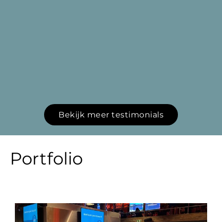
Di
Di
Bekijk meer testimonials
Portfolio