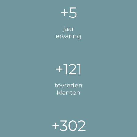
+6
jaar
ervaring
+141
tevreden
klanten
+386