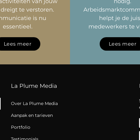
activiteiten van
jouw
nodig.
 dreigt te verstoren.
Arbeidsmarktcommu
municatie is nu
helpt je de jui
essentieel.
medewerkers te v
Lees meer
Lees meer
La Plume Media
Over La Plume Media
Aanpak en tarieven
Portfolio
Testimonials