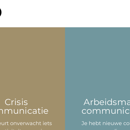
Crisis
Arbeidsma
mmunicatie
communica
urt onverwacht iets
Je hebt nieuwe col