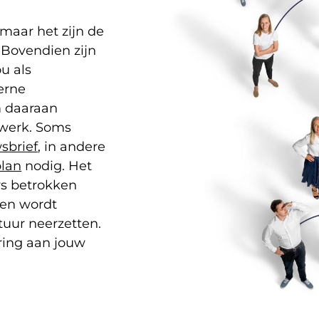
 maar het zijn de
Bovendien zijn
ou als
terne
m daaraan
atwerk. Soms
sbrief
, in andere
lan
nodig. Het
rs betrokken
hen wordt
uur neerzetten.
ring aan jouw