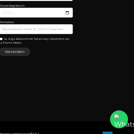
Verjaardagsdatum:
Werkadres:
Ja, ik ga akkoord met het privacy statement van
La Plume Media.
mene voorwaarden
|