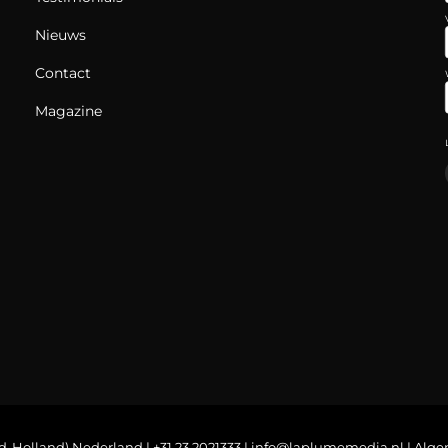
Nieuws
Contact
Magazine
d-Holland) Nederland | +31 23 2021333 |
info@laplumemedia.nl
|
Alge