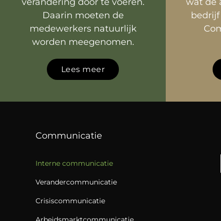
verandering door te voeren.
wat de 
Daarin moeten de
bedrijf
medewerkers natuurlijk
Com
worden meegenomen.
Lees meer
Communicatie
Interne communicatie
Verandercommunicatie
Crisiscommunicatie
Arbeidsmarktcommunicatie