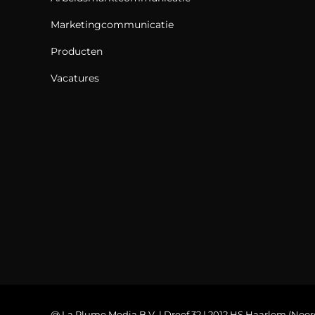
Marketingcommunicatie
Producten
Vacatures
@ La Plume Media B.V. | Dreef 32 | 2012 HS Haarlem (Noor