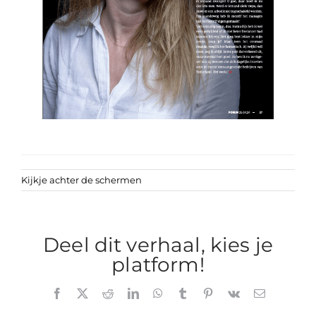
Kijkje achter de schermen
Deel dit verhaal, kies je
platform!
Facebook
X
Reddit
LinkedIn
WhatsApp
Tumblr
Pinterest
Vk
E-
mail