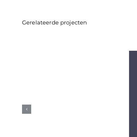
Gerelateerde projecten
Design portfolio interne
ommunicatie (wijzig: titel-
link-titel&tekst-mockup-
beeldslider-portfoliotags-
uitgelichteafbeelding)