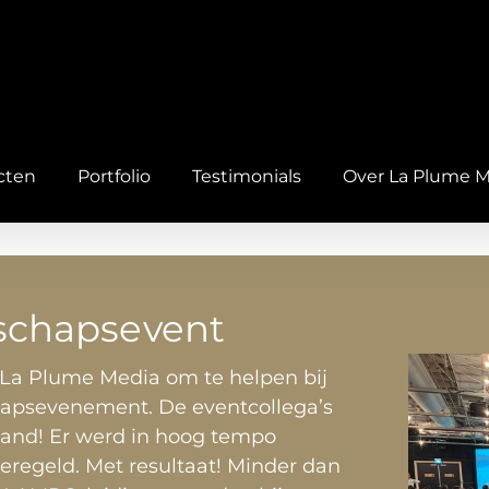
cten
Portfolio
Testimonials
Over La Plume 
schapsevent
La Plume Media om te helpen bij
chapsevenement. De eventcollega’s
stand! Er werd in hoog tempo
geregeld. Met resultaat! Minder dan