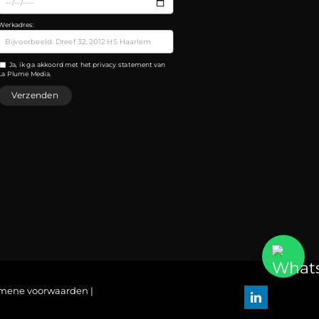
Werkadres:
Ja, ik ga akkoord met het privacy statement van
La Plume Media.
mene voorwaarden
|
LinkedIn