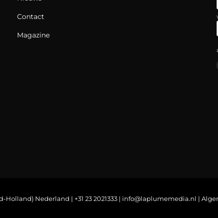
Contact
Magazine
d-Holland) Nederland | +31 23 2021333 |
info@laplumemedia.nl
|
Alge